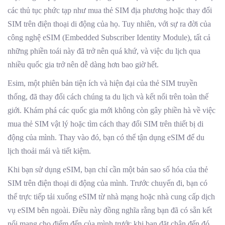
các thủ tục phức tạp như mua thẻ SIM địa phương hoặc thay đổi
SIM trên điện thoại di động của họ. Tuy nhiên, với sự ra đời của
công nghệ eSIM (Embedded Subscriber Identity Module), tất cả
những phiền toái này đã trở nên quá khứ, và việc du lịch qua
nhiều quốc gia trở nên dễ dàng hơn bao giờ hết.
Esim, một phiên bản tiện ích và hiện đại của thẻ SIM truyền
thống, đã thay đổi cách chúng ta du lịch và kết nối trên toàn thế
giới. Khám phá các quốc gia mới không còn gây phiền hà về việc
mua thẻ SIM vật lý hoặc tìm cách thay đổi SIM trên thiết bị di
động của mình. Thay vào đó, bạn có thể tận dụng eSIM để du
lịch thoải mái và tiết kiệm.
Khi bạn sử dụng eSIM, bạn chỉ cần một bản sao số hóa của thẻ
SIM trên điện thoại di động của mình. Trước chuyến đi, bạn có
thể trực tiếp tải xuống eSIM từ nhà mạng hoặc nhà cung cấp dịch
vụ eSIM bên ngoài. Điều này đồng nghĩa rằng bạn đã có sẵn kết
nối mạng cho điểm đến của mình trước khi bạn đặt chân đến đó.