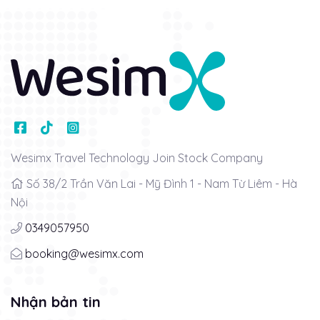
Wesimx Travel Technology Join Stock Company
Số 38/2 Trần Văn Lai - Mỹ Đình 1 - Nam Từ Liêm - Hà
Nội
0349057950
booking@wesimx.com
Nhận bản tin