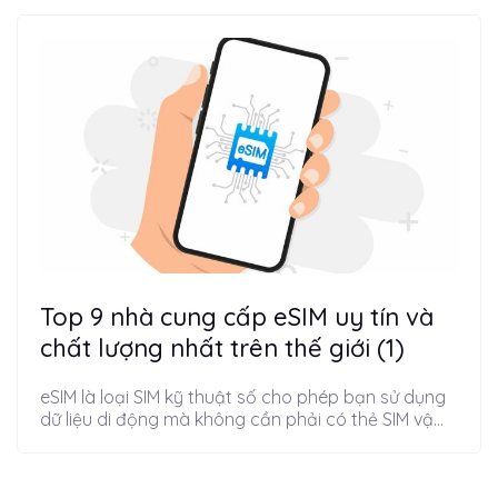
Top 9 nhà cung cấp eSIM uy tín và
chất lượng nhất trên thế giới (1)
eSIM là loại SIM kỹ thuật số cho phép bạn sử dụng
dữ liệu di động mà không cần phải có thẻ SIM vậ...