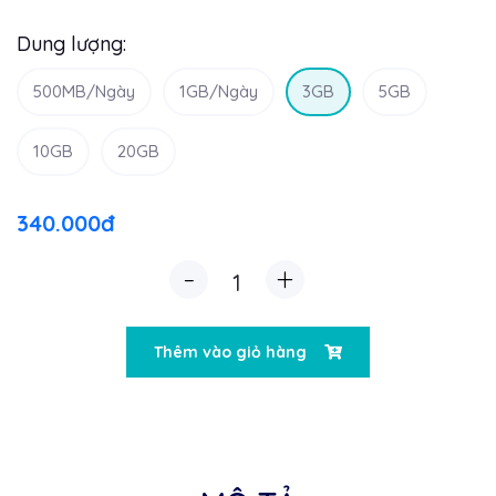
Dung lượng:
500MB/Ngày
1GB/Ngày
3GB
5GB
10GB
20GB
340.000đ
-
+
Thêm vào giỏ hàng