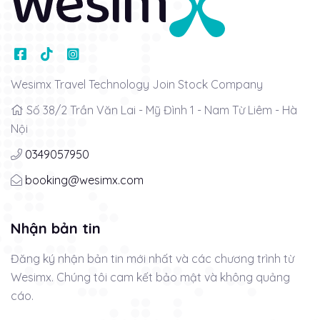
Wesimx Travel Technology Join Stock Company
Số 38/2 Trần Văn Lai - Mỹ Đình 1 - Nam Từ Liêm - Hà
Nội
0349057950
booking@wesimx.com
Nhận bản tin
Đăng ký nhận bản tin mới nhất và các chương trình từ
Wesimx. Chúng tôi cam kết bảo mật và không quảng
cáo.