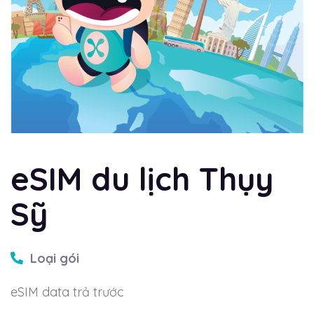
eSIM du lịch Thụy
Sỹ
Loại gói
eSIM data trả trước