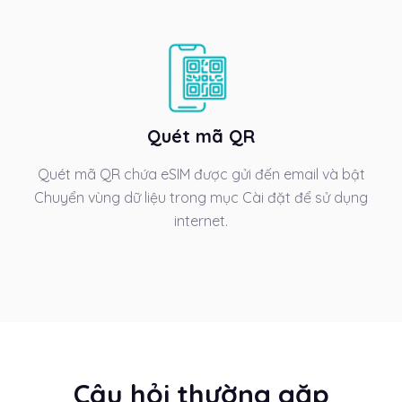
Quét mã QR
Quét mã QR chứa eSIM được gửi đến email và bật
Chuyển vùng dữ liệu trong mục Cài đặt để sử dụng
internet.
Câu hỏi thường gặp