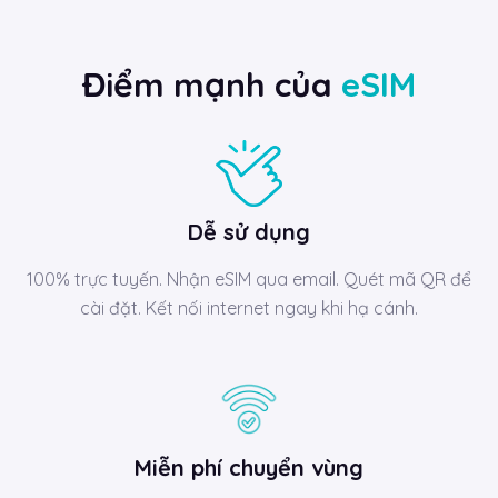
Điểm mạnh của
eSIM
Dễ sử dụng
100% trực tuyến. Nhận eSIM qua email. Quét mã QR để
cài đặt. Kết nối internet ngay khi hạ cánh.
Miễn phí chuyển vùng