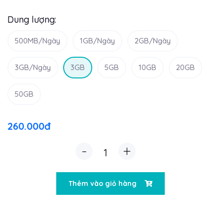
Dung lượng:
500MB/Ngày
1GB/Ngày
2GB/Ngày
3GB/Ngày
3GB
5GB
10GB
20GB
50GB
260.000đ
-
+
Thêm vào giỏ hàng