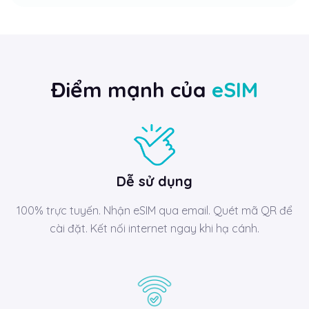
Điểm mạnh của
eSIM
Dễ sử dụng
100% trực tuyến. Nhận eSIM qua email. Quét mã QR để
cài đặt. Kết nối internet ngay khi hạ cánh.