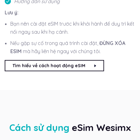
Hướng dẫn sử dụng
Lưu ý:
Bạn nên cài đặt eSIM trước khi khởi hành để duy trì kết
nối ngay sau khi hạ cánh.
Nếu gặp sự cố trong quá trình cài đặt,
ĐỪNG XÓA
ESIM
mà hãy liên hệ ngay với chúng tôi.
Tìm hiểu về cách hoạt động eSIM
Cách sử dụng
eSim Wesimx