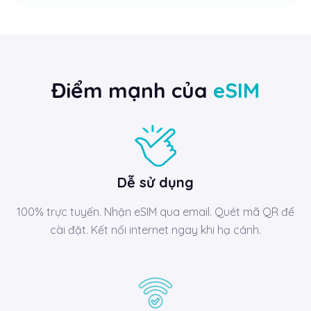
Điểm mạnh của
eSIM
Dễ sử dụng
100% trực tuyến. Nhận eSIM qua email. Quét mã QR để
cài đặt. Kết nối internet ngay khi hạ cánh.