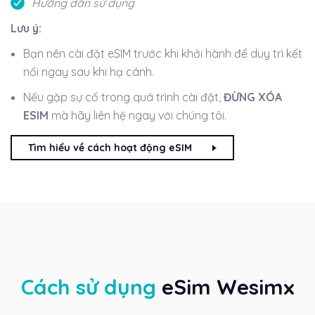
Hướng dẫn sử dụng
Lưu ý:
Bạn nên cài đặt eSIM trước khi khởi hành để duy trì kết
nối ngay sau khi hạ cánh.
Nếu gặp sự cố trong quá trình cài đặt,
ĐỪNG XÓA
ESIM
mà hãy liên hệ ngay với chúng tôi.
Tìm hiểu về cách hoạt động eSIM
Cách sử dụng
eSim Wesimx