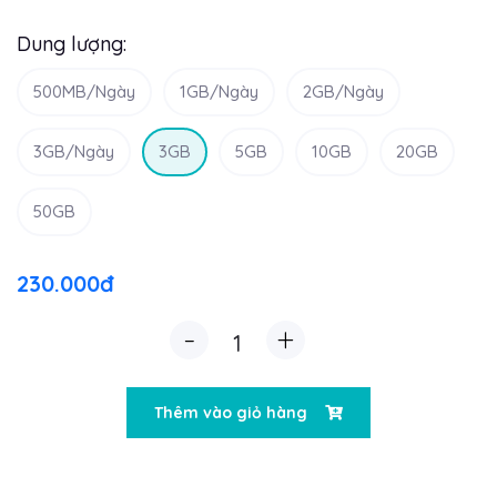
Dung lượng:
500MB/Ngày
1GB/Ngày
2GB/Ngày
3GB/Ngày
3GB
5GB
10GB
20GB
50GB
230.000đ
-
+
Thêm vào giỏ hàng